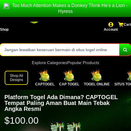
Menyediakan betting togel online minimal 100 perak.
Too Much Attention Makes a Donkey Think He's a Lion -
Hyress
Akses login cepat ke seluruh permainan.
Cart
Layanan resmi siap membantu 24 jam online.
Shop
Account
Jangan lewatkan keseruan bermain di situs togel online
CAPTOGEL!
Explore Categories
Popular Products
Shop All
Designs
CAPTOGEL
CAP TOGEL
TOGEL ONLINE
SITUS TO
Platform Togel Ada Dimana? CAPTOGEL
Tempat Paling Aman Buat Main Tebak
Angka Resmi
$100.00