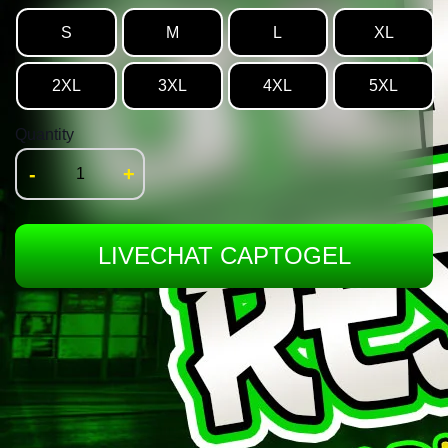
S
M
L
XL
2XL
3XL
4XL
5XL
Quantity
-
+
LIVECHAT CAPTOGEL